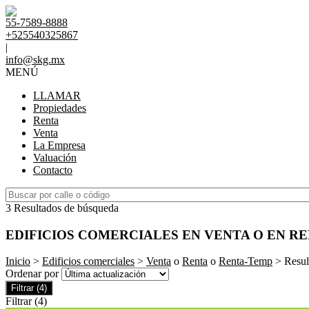
55-7589-8888
+525540325867
|
info@skg.mx
MENÚ
LLAMAR
Propiedades
Renta
Venta
La Empresa
Valuación
Contacto
3 Resultados de búsqueda
EDIFICIOS COMERCIALES EN VENTA O EN R
Inicio
>
Edificios comerciales
>
Venta
o
Renta
o
Renta-Temp
> Resul
Ordenar por
Filtrar
(4)
Filtrar
(4)