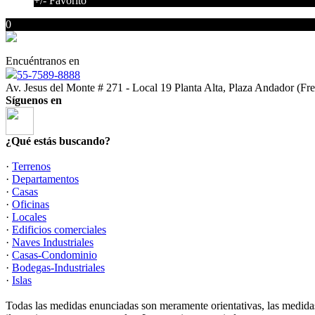
+/- Favorito
0
Encuéntranos en
55-7589-8888
Av. Jesus del Monte # 271 - Local 19 Planta Alta, Plaza Andador (Fr
Síguenos en
¿Qué estás buscando?
·
Terrenos
·
Departamentos
·
Casas
·
Oficinas
·
Locales
·
Edificios comerciales
·
Naves Industriales
·
Casas-Condominio
·
Bodegas-Industriales
·
Islas
Todas las medidas enunciadas son meramente orientativas, las medidas