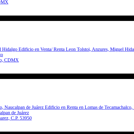
 CDMX
go
algo, CDMX
alpan de Juárez
arez, C.P. 53950