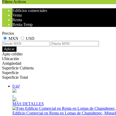
Filtros Activos
Edificios comerciales
Venta
Renta
Renta-Temp
Precios
MXN
USD
Aplicar
Apto crédito
Ubicación
Antigüedad
Superficie Cubierta
Superficie
Superficie Total
0 m²
-
MÁS DETALLES
Edificio Comercial en Renta en Lomas de Chapultepec, Migue