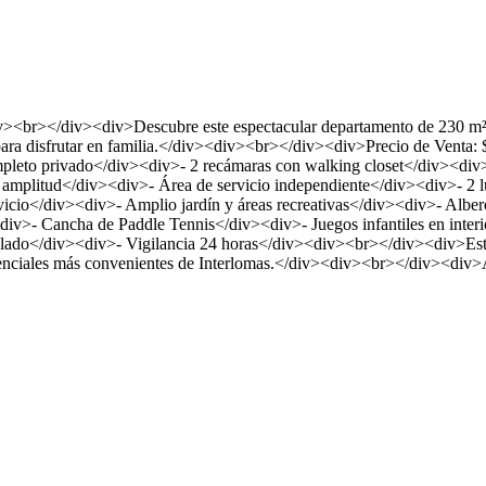
<br></div><div>Descubre este espectacular departamento de 230 m² ub
 para disfrutar en familia.</div><div><br></div><div>Precio de Ven
pleto privado</div><div>- 2 recámaras con walking closet</div><div>-
 amplitud</div><div>- Área de servicio independiente</div><div>- 2 
ervicio</div><div>- Amplio jardín y áreas recreativas</div><div>- Al
iv>- Cancha de Paddle Tennis</div><div>- Juegos infantiles en interior
ado</div><div>- Vigilancia 24 horas</div><div><br></div><div>Este 
denciales más convenientes de Interlomas.</div><div><br></div><div>A