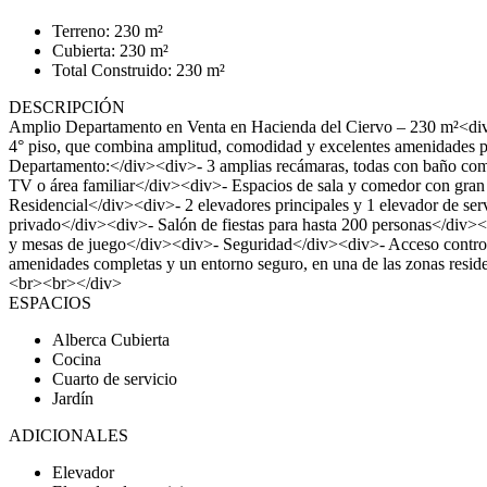
Terreno: 230 m²
Cubierta: 230 m²
Total Construido: 230 m²
DESCRIPCIÓN
Amplio Departamento en Venta en Hacienda del Ciervo – 230 m²<div>
4° piso, que combina amplitud, comodidad y excelentes amenidades
Departamento:</div><div>- 3 amplias recámaras, todas con baño com
TV o área familiar</div><div>- Espacios de sala y comedor con gran
Residencial</div><div>- 2 elevadores principales y 1 elevador de s
privado</div><div>- Salón de fiestas para hasta 200 personas</div><d
y mesas de juego</div><div>- Seguridad</div><div>- Acceso control
amenidades completas y un entorno seguro, en una de las zonas resi
<br><br></div>
ESPACIOS
Alberca Cubierta
Cocina
Cuarto de servicio
Jardín
ADICIONALES
Elevador