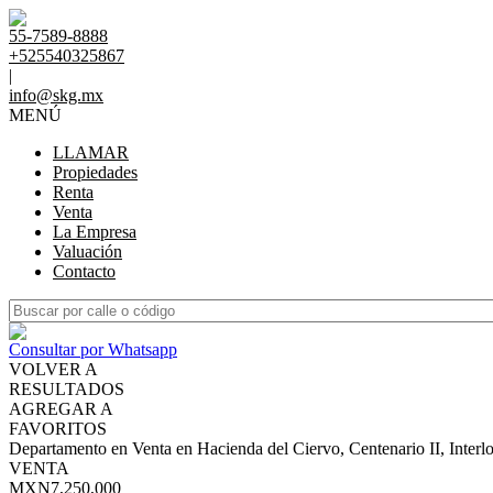
55-7589-8888
+525540325867
|
info@skg.mx
MENÚ
LLAMAR
Propiedades
Renta
Venta
La Empresa
Valuación
Contacto
Consultar por Whatsapp
VOLVER A
RESULTADOS
AGREGAR A
FAVORITOS
Departamento en Venta en Hacienda del Ciervo, Centenario II, Inter
VENTA
MXN7,250,000