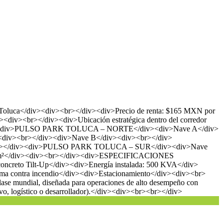
luca</div><div><br></div><div>Precio de renta: $165 MXN por
><div><br></div><div>Ubicación estratégica dentro del corredor
><br></div><div>PULSO PARK TOLUCA – NORTE</div><div>Nave A</div>
iv><div><br></div><div>Nave B</div><div><br></div>
<div><br></div><div>PULSO PARK TOLUCA – SUR</div><div>Nave
7.87 m²</div><div><br></div><div>ESPECIFICACIONES
oncreto Tilt-Up</div><div>Energía instalada: 500 KVA</div>
ema contra incendio</div><div>Estacionamiento</div><div><br>
lase mundial, diseñada para operaciones de alto desempeño con
tivo, logístico o desarrollador).</div><div><br><br></div>