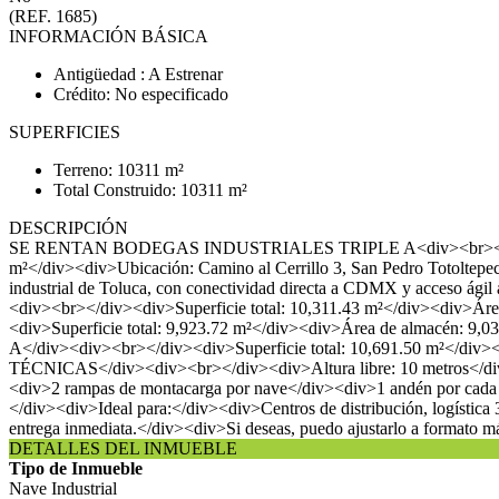
(REF. 1685)
INFORMACIÓN BÁSICA
Antigüedad : A Estrenar
Crédito: No especificado
SUPERFICIES
Terreno: 10311 m²
Total Construido: 10311 m²
DESCRIPCIÓN
SE RENTAN BODEGAS INDUSTRIALES TRIPLE A<div><br></div><div>
m²</div><div>Ubicación: Camino al Cerrillo 3, San Pedro Totoltepe
industrial de Toluca, con conectividad directa a CDMX y acceso 
<div><br></div><div>Superficie total: 10,311.43 m²</div><div>Á
<div>Superficie total: 9,923.72 m²</div><div>Área de almacén:
A</div><div><br></div><div>Superficie total: 10,691.50 m²</d
TÉCNICAS</div><div><br></div><div>Altura libre: 10 metros</div>
<div>2 rampas de montacarga por nave</div><div>1 andén por cada
</div><div>Ideal para:</div><div>Centros de distribución, logística
entrega inmediata.</div><div>Si deseas, puedo ajustarlo a formato más
DETALLES DEL INMUEBLE
Tipo de Inmueble
Nave Industrial