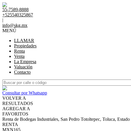
55-7589-8888
+525540325867
|
info@skg.mx
MENÚ
LLAMAR
Propiedades
Renta
Venta
La Empresa
Valuación
Contacto
Consultar por Whatsapp
VOLVER A
RESULTADOS
AGREGAR A
FAVORITOS
Renta de Bodegas Industriales, San Pedro Totoltepec, Toluca, Estad
RENTA
MXN165