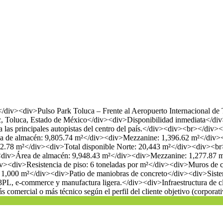
Pulso Park Toluca – Frente al Aeropuerto Internacional de To
c, Toluca, Estado de México</div><div>Disponibilidad inmediata</div
ágil a las principales autopistas del centro del país.</div><div
rea de almacén: 9,805.74 m²</div><div>Mezzanine: 1,396.62 m²</d
 9,032.78 m²</div><div>Total disponible Norte: 20,443 m²</div>
iv><div>Área de almacén: 9,948.43 m²</div><div>Mezzanine: 1,27
<div>Resistencia de piso: 6 toneladas por m²</div><div>Muros de c
 1,000 m²</div><div>Patio de maniobras de concreto</div><div>Sist
 3PL, e-commerce y manufactura ligera.</div><div>Infraestructura de c
 comercial o más técnico según el perfil del cliente objetivo (corpora