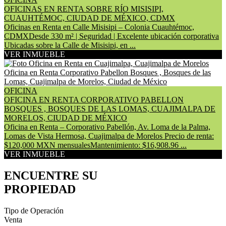
OFICINAS EN RENTA SOBRE RÍO MISISIPI,
CUAUHTÉMOC, CIUDAD DE MÉXICO, CDMX
Oficinas en Renta en Calle Misisipi – Colonia Cuauhtémoc,
CDMXDesde 330 m² | Seguridad | Excelente ubicación corporativa
Ubicadas sobre la Calle de Misisipi, en ...
VER INMUEBLE
OFICINA
OFICINA EN RENTA CORPORATIVO PABELLON
BOSQUES , BOSQUES DE LAS LOMAS, CUAJIMALPA DE
MORELOS, CIUDAD DE MÉXICO
Oficina en Renta – Corporativo Pabellón, Av. Loma de la Palma,
Lomas de Vista Hermosa, Cuajimalpa de Morelos Precio de renta:
$120,000 MXN mensualesMantenimiento: $16,908.96 ...
VER INMUEBLE
ENCUENTRE SU
PROPIEDAD
Tipo de Operación
Venta