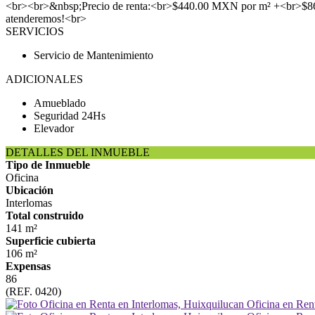
<br><br>&nbsp;Precio de renta:<br>$440.00 MXN por m² +<br>$86.0
atenderemos!<br>
SERVICIOS
Servicio de Mantenimiento
ADICIONALES
Amueblado
Seguridad 24Hs
Elevador
DETALLES DEL INMUEBLE
Tipo de Inmueble
Oficina
Ubicación
Interlomas
Total construido
141 m²
Superficie cubierta
106 m²
Expensas
86
(REF. 0420)