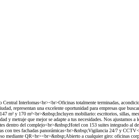
vo Central Interlomas<br><br>Oficinas totalmente terminadas, acondici
ciudad, representan una excelente oportunidad para empresas que buscan
47 m² y 170 m²<br>&nbsp;Incluyen mobiliario: escritorios, sillas, mes
ad y metraje que mejor se adapte a tus necesidades. Nos ajustamos a l
tes dentro del complejo<br>&nbsp;Hotel con 153 suites integrado al de
s con tres fachadas panorámicas<br>&nbsp;Vigilancia 24/7 y CCTV<b
o mediante QR<br><br>&nbsp;Abierto a cualquier giro: oficinas corpora