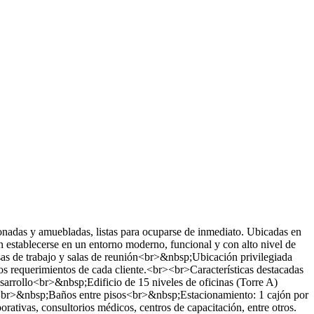
onadas y amuebladas, listas para ocuparse de inmediato. Ubicadas en
 establecerse en un entorno moderno, funcional y con alto nivel de
as de trabajo y salas de reunión<br>&nbsp;Ubicación privilegiada
os requerimientos de cada cliente.<br><br>Características destacadas
sarrollo<br>&nbsp;Edificio de 15 niveles de oficinas (Torre A)
r>&nbsp;Baños entre pisos<br>&nbsp;Estacionamiento: 1 cajón por
tivas, consultorios médicos, centros de capacitación, entre otros.