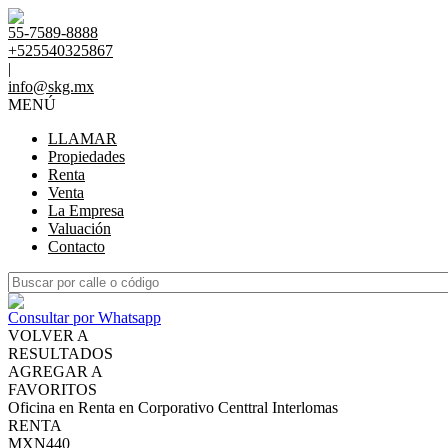
55-7589-8888
+525540325867
|
info@skg.mx
MENÚ
LLAMAR
Propiedades
Renta
Venta
La Empresa
Valuación
Contacto
Consultar por Whatsapp
VOLVER A
RESULTADOS
AGREGAR A
FAVORITOS
Oficina en Renta en Corporativo Centtral Interlomas
RENTA
MXN440