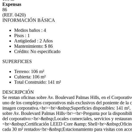
Expensas
86
(REF. 0420)
INFORMACIÓN BÁSICA
Medios baños : 4
Pisos : 1
Antigüedad : 2 Años
Mantenimiento: $ 86
Crédito: No especificado
SUPERFICIES
Terreno: 106 m²
Cubierta: 106 m²
Total Construido: 141 m²
DESCRIPCIÓN
Se rentan oficinas sobre Av. Boulevard Palmas Hills, en el Corporati
uno de los complejos corporativos más exclusivos del poniente de la 
imagen corporativa.<br><br>&nbsp;Superficies disponibles: 141 m², 1
sobre Av. Boulevard Palmas Hills<br><br>Pregunta por la disponibilid
del corporativo:<br>&nbsp;Locales comerciales, servicios y restauran
<br>&nbsp;Certificación LEED Core &amp; Shell<br>&nbsp;Oficina
cada 30 m² rentados<br>&nbsp;Estacionamiento para visitas con acces