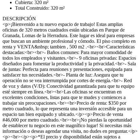
Cubierta: 320 m²
Total Construido: 320 m²
DESCRIPCIÓN
<p>¡Bienvenido a tu nuevo espacio de trabajo! Estas amplias
oficinas de 320 metros cuadrados están ubicadas en Parque de
Granada, Lomas de la Herradura. Este lugar es ideal para empresas
que buscan un ambiente profesional y cómodo. El piso completo en
renta y VENTA&nbsp; tambien , 500 m2 .<br><br>Características
destacadas:<br><br>- Baños comunes: Para mayor comodidad de
todos los empleados y visitantes.<br>- 9 oficinas privadas: Espacios
diseñados para fomentar la productividad y la privacidad.<br>- Sala
de juntas: Perfecta para reuniones y presentaciones, equipada para
satisfacer tus necesidades.<br>- Planta de luz: Asegura que tu
operación no se vea interrumpida por cortes de energía.<br>- Red
de voz y datos (V/D): Conectividad garantizada para que tu equipo
esté siempre en línea.<br><br>Las oficinas se encuentran en
excelentes condiciones, listas para que te mudes y comiences a
trabajar sin preocupaciones.<br><br>Precio de renta: $350 por
metro cuadrado, lo que representa una inversión accesible para un
espacio tan bien equipado y ubicado.</p><p>Precio de venta
#46,000 por metro cuadrado.<br><br>¡No pierdas la oportunidad
de establecer tu negocio en este magnífico lugar! Si necesitas más
información o deseas agendar una visita, no dudes en preguntar.</p>
<p><br></p><p>*El precio y disponibilidad están sujetos a