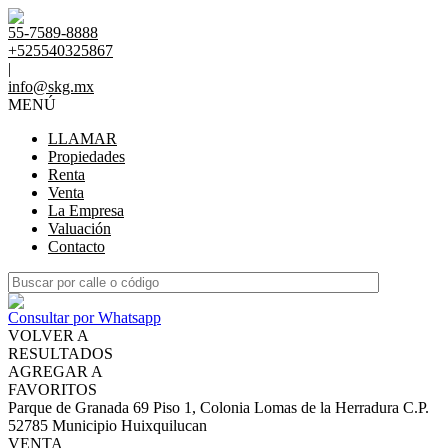
55-7589-8888
+525540325867
|
info@skg.mx
MENÚ
LLAMAR
Propiedades
Renta
Venta
La Empresa
Valuación
Contacto
Consultar por Whatsapp
VOLVER A
RESULTADOS
AGREGAR A
FAVORITOS
Parque de Granada 69 Piso 1, Colonia Lomas de la Herradura C.P.
52785 Municipio Huixquilucan
VENTA