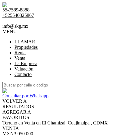
55-7589-8888
+525540325867
|
info@skg.mx
MENÚ
LLAMAR
Propiedades
Renta
Venta
La Empresa
Valuación
Contacto
Consultar por Whatsapp
VOLVER A
RESULTADOS
AGREGAR A
FAVORITOS
Terreno en Venta en El Chamizal, Cuajimalpa , CDMX
VENTA
MXN3,950,000