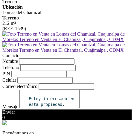
Terreno
Ubicación
Lomas del Chamizal
Terreno
212 m²
(REF. 1539)
Contacto
Nombre
Teléfono
PIN
Celular
Correo electrónico
Mensaje
Enviar
0
Encuéntranos en