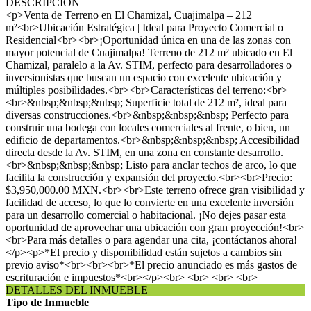
DESCRIPCIÓN
<p>Venta de Terreno en El Chamizal, Cuajimalpa – 212
m²<br>Ubicación Estratégica | Ideal para Proyecto Comercial o
Residencial<br><br>¡Oportunidad única en una de las zonas con
mayor potencial de Cuajimalpa! Terreno de 212 m² ubicado en El
Chamizal, paralelo a la Av. STIM, perfecto para desarrolladores o
inversionistas que buscan un espacio con excelente ubicación y
múltiples posibilidades.<br><br>Características del terreno:<br>
<br>&nbsp;&nbsp;&nbsp; Superficie total de 212 m², ideal para
diversas construcciones.<br>&nbsp;&nbsp;&nbsp; Perfecto para
construir una bodega con locales comerciales al frente, o bien, un
edificio de departamentos.<br>&nbsp;&nbsp;&nbsp; Accesibilidad
directa desde la Av. STIM, en una zona en constante desarrollo.
<br>&nbsp;&nbsp;&nbsp; Listo para anclar techos de arco, lo que
facilita la construcción y expansión del proyecto.<br><br>Precio:
$3,950,000.00 MXN.<br><br>Este terreno ofrece gran visibilidad y
facilidad de acceso, lo que lo convierte en una excelente inversión
para un desarrollo comercial o habitacional. ¡No dejes pasar esta
oportunidad de aprovechar una ubicación con gran proyección!<br>
<br>Para más detalles o para agendar una cita, ¡contáctanos ahora!
</p><p>*El precio y disponibilidad están sujetos a cambios sin
previo aviso*<br><br><br>*El precio anunciado es más gastos de
escrituración e impuestos*<br></p><br> <br> <br> <br>
DETALLES DEL INMUEBLE
Tipo de Inmueble